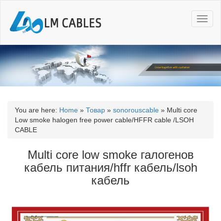
T
o
g
g
l
e
n
a
v
i
You are here:
Home
»
Товар
»
sonorouscable
»
Multi core
g
Low smoke halogen free power cable/HFFR cable /LSOH
a
CABLE
t
i
Multi core low smoke галогенов
o
кабель питания/hffr кабель/lsoh
n
кабель