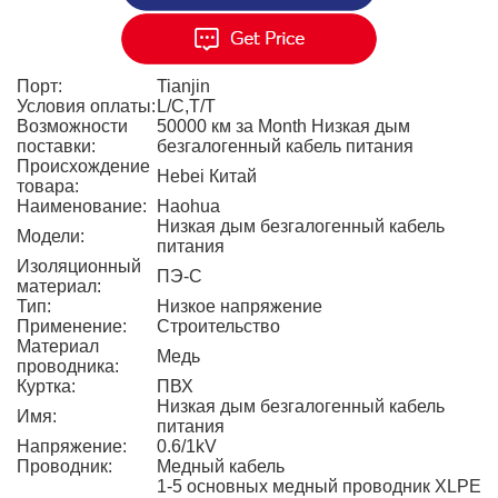
Порт:
Tianjin
Условия оплаты:
L/C,T/T
Возможности
50000 км за Month Низкая дым
поставки:
безгалогенный кабель питания
Происхождение
Hebei Китай
товара:
Наименование:
Haohua
Низкая дым безгалогенный кабель
Модели:
питания
Изоляционный
ПЭ-С
материал:
Тип:
Низкое напряжение
Применение:
Строительство
Материал
Медь
проводника:
Куртка:
ПВХ
Низкая дым безгалогенный кабель
Имя:
питания
Напряжение:
0.6/1kV
Проводник:
Медный кабель
1-5 основных медный проводник XLPE