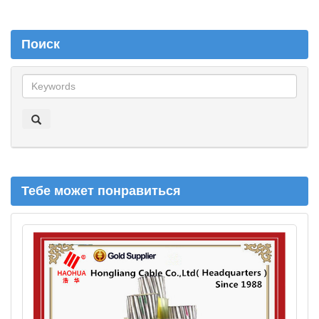
Поиск
П
о
и
с
к
Тебе может понравиться